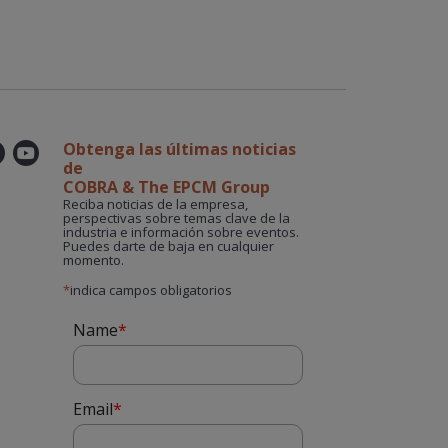
Obtenga las últimas noticias
er
kedin
Instagram
YouTube
de
COBRA & The EPCM Group
Reciba noticias de la empresa,
perspectivas sobre temas clave de la
industria e información sobre eventos.
Puedes darte de baja en cualquier
momento.
*
indica campos obligatorios
Name
*
Email
*