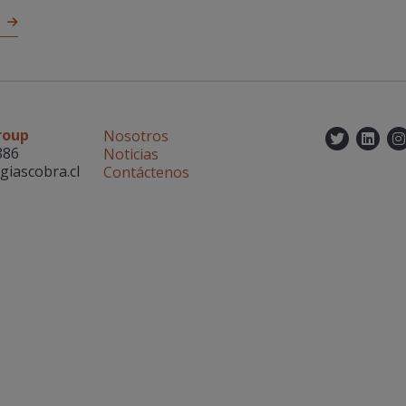
roup
Nosotros
Twitt
Lin
886
Noticias
giascobra.cl
Contáctenos