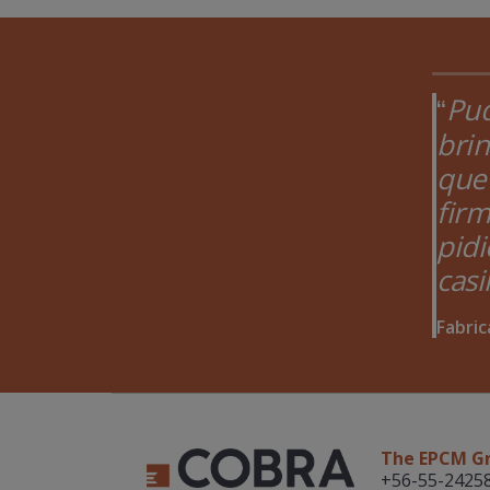
Pud
brin
que 
firm
pid
cas
Fabric
The EPCM G
+56-55-2425