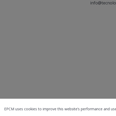
info@tecnolo
Cookies Policy
EPCM uses cookies to improve this website’s performance and user 