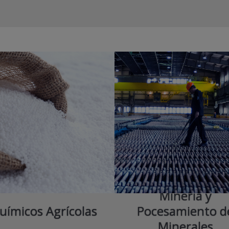
Minería y
uímicos Agrícolas
Pocesamiento d
Minerales