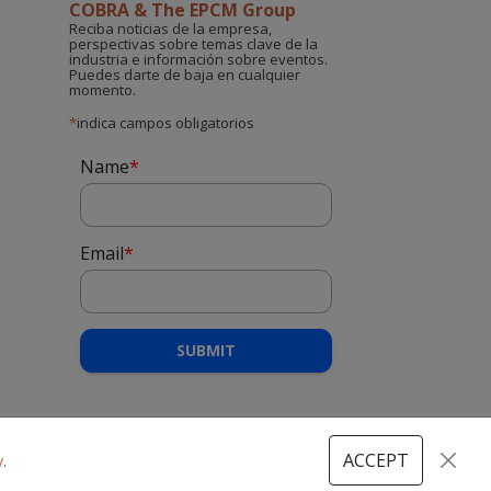
COBRA & The EPCM Group
Reciba noticias de la empresa,
perspectivas sobre temas clave de la
industria e información sobre eventos.
Puedes darte de baja en cualquier
momento.
*
indica campos obligatorios
Name
*
Email
*
SUBMIT
ACCEPT
y
.