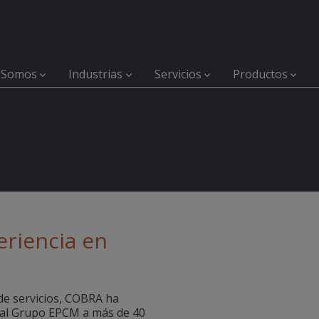
 Somos
Industrias
Servicios
Productos
eriencia en
e servicios, COBRA ha
o al Grupo EPCM a más de 40