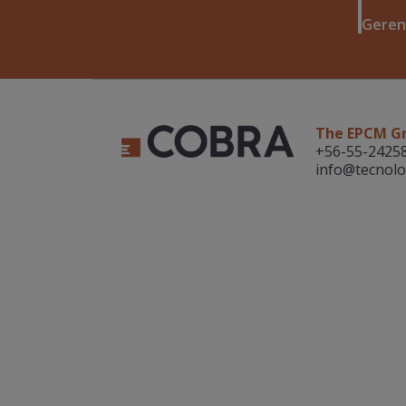
Geren
The EPCM G
+56-55-2425
info@tecnolo