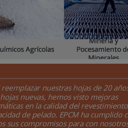
Minería y
uímicos Agrícolas
Pocesamiento d
Minerales
 reemplazar nuestras hojas de 20 año
 hojas nuevas, hemos visto mejoras
áticas en la calidad del revestimiento 
acidad de pelado. EPCM ha cumplido 
os sus compromisos para con nosotros