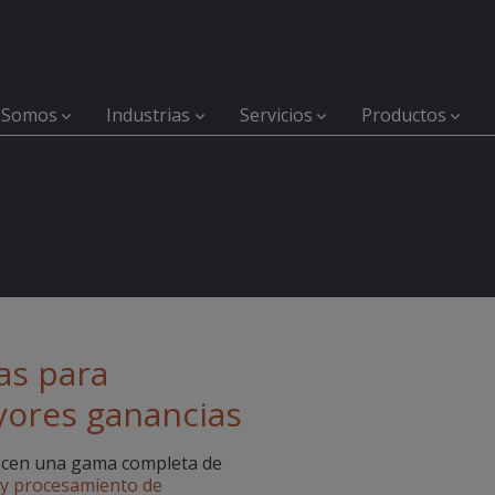
 Somos
Industrias
Servicios
Productos
as para
yores ganancias
cen una gama completa de
 y procesamiento de