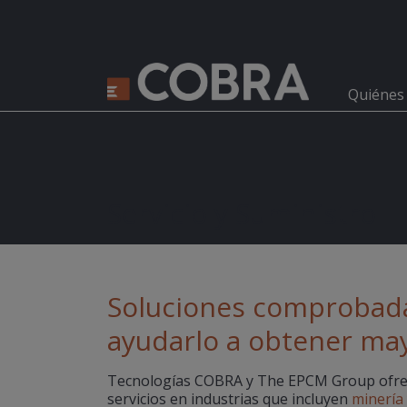
Quiénes
Servicio y Suministro
Soluciones comprobad
ayudarlo a obtener ma
Tecnologías COBRA y The EPCM Group ofre
servicios en industrias que incluyen
minería