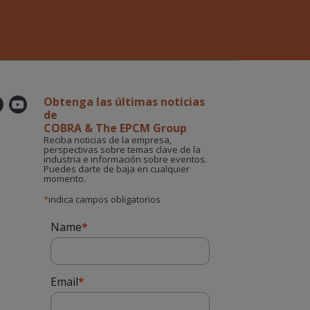
Obtenga las últimas noticias
er
kedin
Instagram
YouTube
de
COBRA & The EPCM Group
Reciba noticias de la empresa,
perspectivas sobre temas clave de la
industria e información sobre eventos.
Puedes darte de baja en cualquier
momento.
*
indica campos obligatorios
Name
*
Email
*