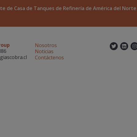
te de Casa de Tanques de Refinería de América del Norte
roup
Nosotros
Twitt
Lin
886
Noticias
giascobra.cl
Contáctenos