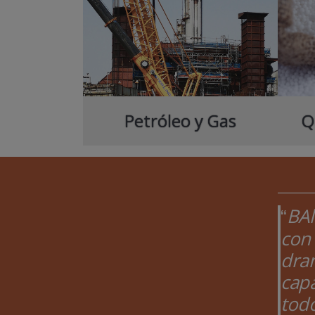
Petróleo y Gas
Q
BAl
con
dram
cap
tod