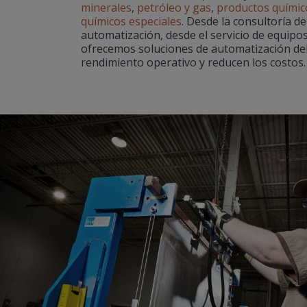
minerales
,
petróleo y gas
,
productos químic
químicos especiales
. Desde la consultoría de
automatización, desde el servicio de equipos
ofrecemos soluciones de automatización del 
rendimiento operativo y reducen los costos.