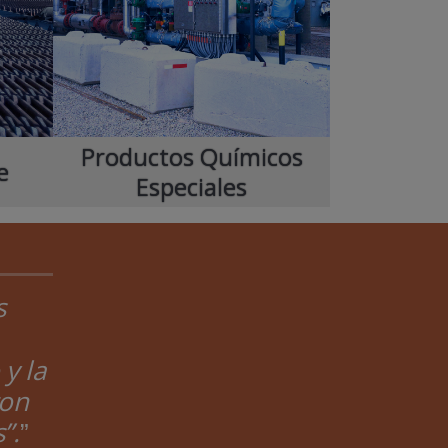
Productos Químicos
e
Especiales
s
y la
con
”.