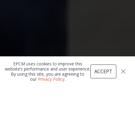
Cookies Policy
EPCM uses cookies to improve this
website’s performance and user experience.
ACCEPT
By using this site, you are agreeing to
our
Privacy Policy
.
Establecida en 1998 como la
división sudamericana de The
EPCM Group, Tecnologías
COBRA es una empresa global