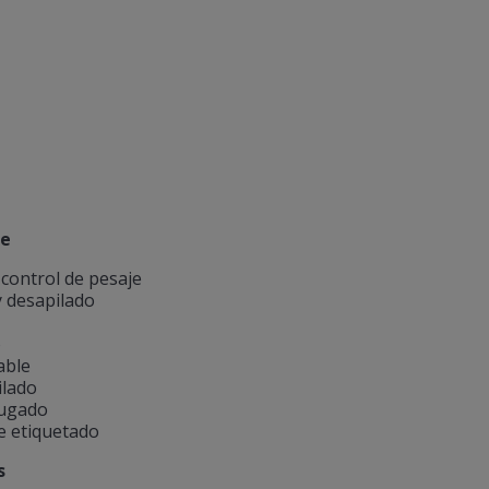
ue
control de pesaje
y desapilado
o
able
ilado
rugado
e etiquetado
s