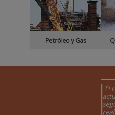
Petróleo y Gas
Q
El 
act
segu
rea