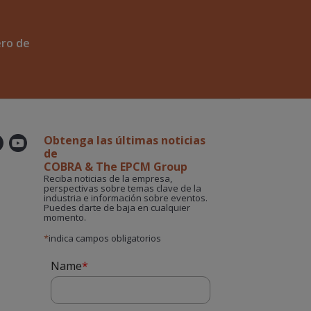
ero de
Obtenga las últimas noticias
er
kedin
Instagram
YouTube
de
COBRA & The EPCM Group
Reciba noticias de la empresa,
perspectivas sobre temas clave de la
industria e información sobre eventos.
Puedes darte de baja en cualquier
momento.
*
indica campos obligatorios
Name
*