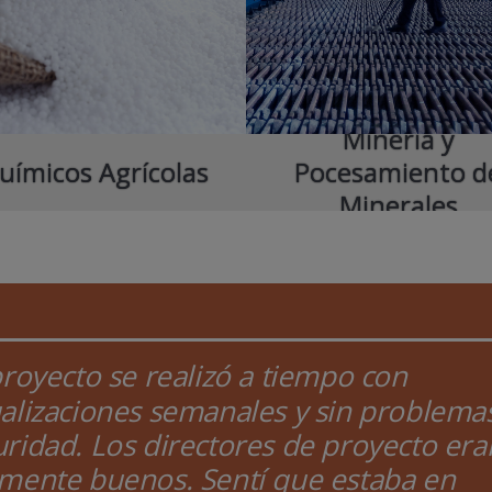
Minería y
uímicos Agrícolas
Pocesamiento d
Minerales
proyecto se realizó a tiempo con
ualizaciones semanales y sin problema
ridad. Los directores de proyecto era
lmente buenos. Sentí que estaba en