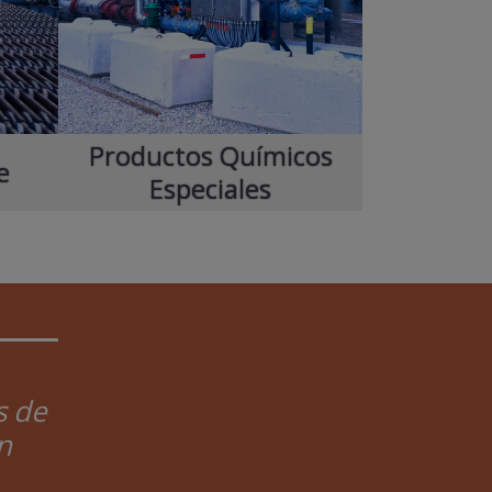
Productos Químicos
e
Especiales
s de
n