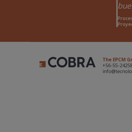
bue
Proces
Proye
The EPCM G
+56-55-2425
info@tecnolo