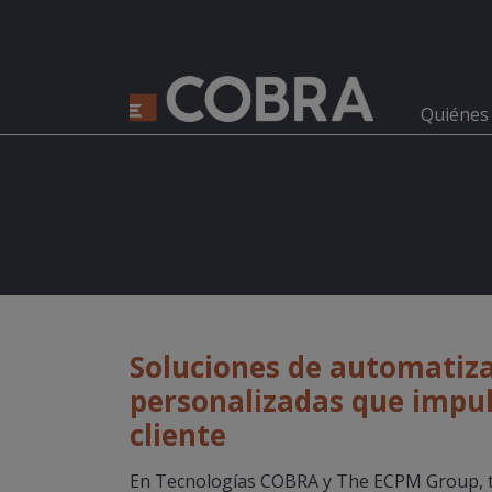
Quiénes
Automatización del ma
Soluciones de automatiza
personalizadas que impuls
cliente
En Tecnologías COBRA y The ECPM Group, 