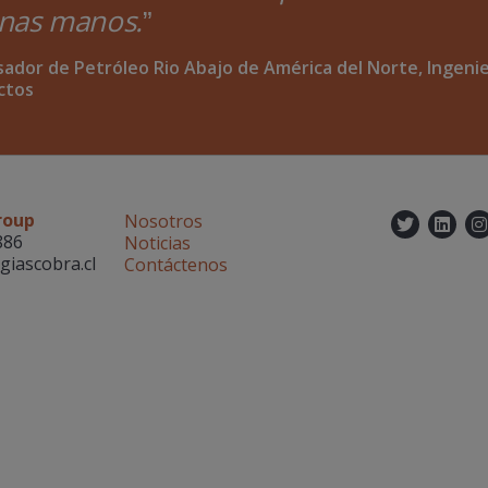
nas manos.
ador de Petróleo Rio Abajo de América del Norte, Ingeni
ctos
roup
Nosotros
Twitt
Lin
886
Noticias
giascobra.cl
Contáctenos